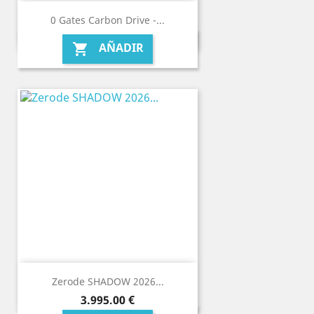
0 Gates Carbon Drive -...
AÑADIR

Zerode SHADOW 2026...
Precio
3.995,00 €