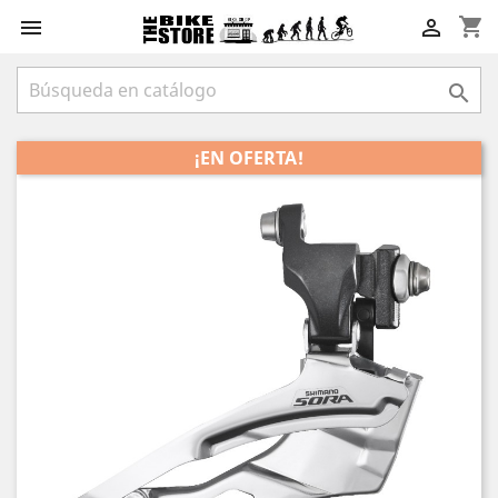
shopping_cart



¡EN OFERTA!