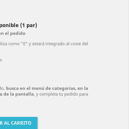
nible (1 par)
en el pedido
aliza como "0" y estará integrado al coste del
es
do,
busca en el menú de categorías, en la
a de la pantalla
, y completa tu pedido para
R AL CARRITO