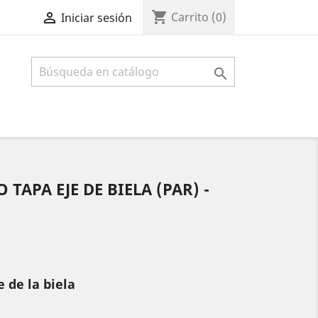
shopping_cart

Carrito
(0)
Iniciar sesión

 TAPA EJE DE BIELA (PAR) -
e de la biela