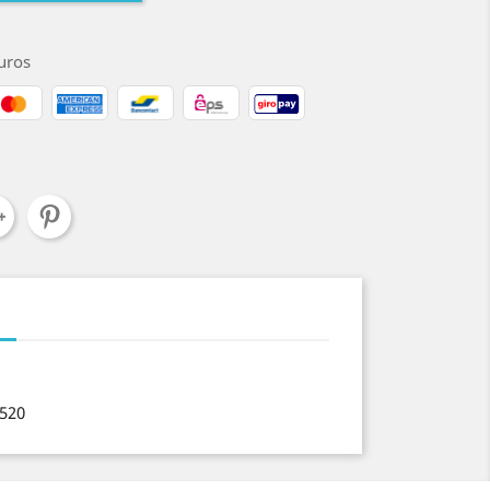
uros
8520