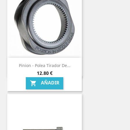
Pinion - Polea Tirador De...
Precio
12,80 €
AÑADIR
