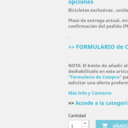
opciones
Bicicletas exclusivas , uni
Plazo de entrega actual, mí
confirmación del pedido 
.
>> FORMULARIO de 
.
NOTA: El botón de añadir al 
deshabilitado en este artícu
"
Formulario de Compra
" pa
solicitar una oferta profor
Más Info y Contacto
>>
Accede a la categorí
Cantidad

AÑADI