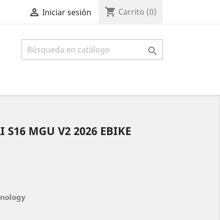
shopping_cart

Carrito
(0)
Iniciar sesión

I S16 MGU V2 2026 EBIKE
hnology