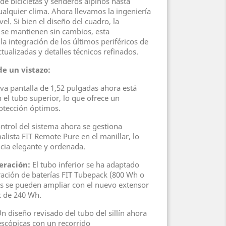
de bicicletas y senderos alpinos hasta
ualquier clima. Ahora llevamos la ingeniería
el. Si bien el diseño del cuadro, la
 se mantienen sin cambios, esta
 la integración de los últimos periféricos de
ctualizadas y detalles técnicos refinados.
e un vistazo:
a pantalla de 1,52 pulgadas ahora está
 el tubo superior, lo que ofrece un
otección óptimos.
ntrol del sistema ahora se gestiona
lista FIT Remote Pure en el manillar, lo
cia elegante y ordenada.
eración:
El tubo inferior se ha adaptado
ración de baterías FIT Tubepack (800 Wh o
 se pueden ampliar con el nuevo extensor
 de 240 Wh.
n diseño revisado del tubo del sillín ahora
lescópicas con un recorrido