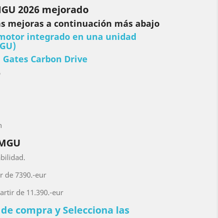
GU 2026 mejorado
las mejoras a continuación más abajo
 motor integrado en una unidad
MGU)
a
Gates Carbon Drive
6
h
 MGU
bilidad.
ir de 7390.-eur
artir de 11.390.-eur
o de compra y
Selecciona las