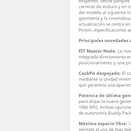
exigentes: desde parques 
carreras de enduro y en c
del modelo al siguiente niv
geometría y la cinemática
actualización se centra en
Pinion, especificaciones a
Principales novedades d
FIT Master Node:
La nuev
integrada directamente en
posicionamiento y una pr
CockPit despejado:
El co
mediante la unidad minima
que garantiza una aparien
Potencia de última gen
para alojar la nueva gene
1060 Wh). Ambas opciones
de autonomía Buddy Pack
Máximo espacio libre:
U
permite el uso de tijas te