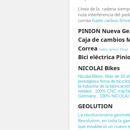
Línea de la cadena siemp
nula interferencia del pe
correa
Gates carbon Driv
PINION Nueva Ge
Caja de cambios M
Correa
Gates carbon Drive
Bici eléctrica Pini
NICOLAI Bikes
Nicolai Bikes, Más de 20 añ
prestigiosa firma de bicicle
la industria de la fabricac
welded , 100% CNC machi
Germany , 100% NICOLAI
GEOLUTION
La revolucionaria geomet
Revolution, en toda la g
que estableció un nuevo e